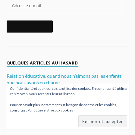
ABONNEZ-VOUS
QUELQUES ARTICLES AU HASARD
Relation éducative, quand nous n’aimons pas les enfants
que nous avons en charge
Confidentialité et cookies : ce site utilise des cookies. En continuant à utiliser
ce site Web, vous acceptez leur utilisation.
La reine des neiges sur le divan
Pour en savoir plus, notamment sur la façon de contrôler les cookies,
consultez :
Politique relative aux cookies
Formation à la psychothérapie relationnelle au CIFPR
Mettre à profit l'énergie du paradoxe