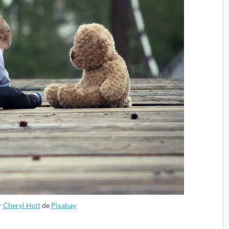
r
Cheryl Holt
de
Pixabay