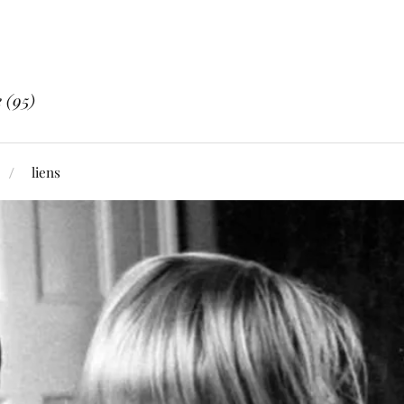
 (95)
liens