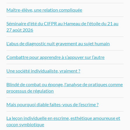
Maître-élève, une relation compliquée
Séminaire d'été du CIFPR au Hameau de l'étoile du 21 au
27 août 2026
L'abus de diagnostic nuit gravement au sujet humain
Combattre pour apprendre à s’appuyer sur l’autre
Une société individualiste, vraiment ?
Blindé de combat ou éponge, l'analyse de pratiques comme
processus de régulation
Mais pourquoi diable faites-vous de l’escrime ?
La leçon individuelle en escrime, esthétique amoureuse et
cocon symbiotique