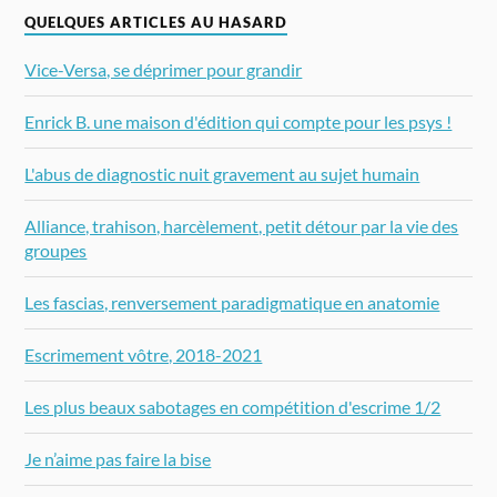
QUELQUES ARTICLES AU HASARD
Vice-Versa, se déprimer pour grandir
Enrick B. une maison d'édition qui compte pour les psys !
L'abus de diagnostic nuit gravement au sujet humain
Alliance, trahison, harcèlement, petit détour par la vie des
groupes
Les fascias, renversement paradigmatique en anatomie
Escrimement vôtre, 2018-2021
Les plus beaux sabotages en compétition d'escrime 1/2
Je n’aime pas faire la bise