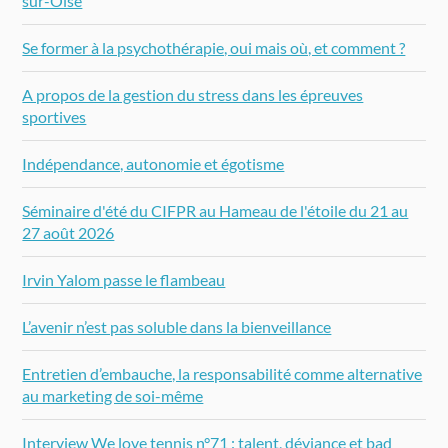
sur-Oise
Se former à la psychothérapie, oui mais où, et comment ?
A propos de la gestion du stress dans les épreuves
sportives
Indépendance, autonomie et égotisme
Séminaire d'été du CIFPR au Hameau de l'étoile du 21 au
27 août 2026
Irvin Yalom passe le flambeau
L’avenir n’est pas soluble dans la bienveillance
Entretien d’embauche, la responsabilité comme alternative
au marketing de soi-même
Interview We love tennis n°71 : talent, déviance et bad