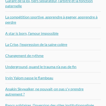
Garant de la loi, tiers séparateur, l’arbitre et la fonction
paternelle
La compétition sportive, apprendre à gagner, apprendre à
perdre
A star is born, l’amour impossible
La Crise, l'expression de la saine colère
Changement de rythme
Underground, quand le trauma n’a pas de fin
Irvin Yalom passe le flambeau
Anakin Skywalker, ne pouvait-on pas s'y prendre
autrement ?
Bancs solidaires, l’inversion des rôles institutionnalisée