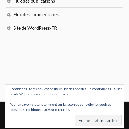
Flux des publications
Flux des commentaires
Site de WordPress-FR
Mentions Légales
Confidentialité et cookies : ce site utilise des cookies. En continuant à utiliser
ce site Web, vous acceptez leur utilisation.
Pour en savoir plus, notamment sur la façon de contrôler les cookies,
consultez :
Politique relative aux cookies
&
FIÈREMENT PROPULSÉ PAR
WORDPRESS
THÈME PAR
ANDERS NORÉN