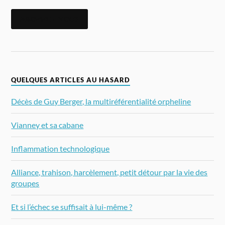
ABONNEZ-VOUS
QUELQUES ARTICLES AU HASARD
Décès de Guy Berger, la multiréférentialité orpheline
Vianney et sa cabane
Inflammation technologique
Alliance, trahison, harcèlement, petit détour par la vie des
groupes
Et si l’échec se suffisait à lui-même ?